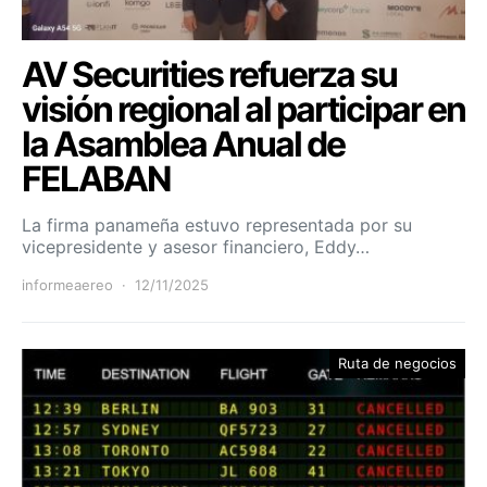
AV Securities refuerza su
visión regional al participar en
la Asamblea Anual de
FELABAN
La firma panameña estuvo representada por su
vicepresidente y asesor financiero, Eddy…
informeaereo
12/11/2025
Ruta de negocios