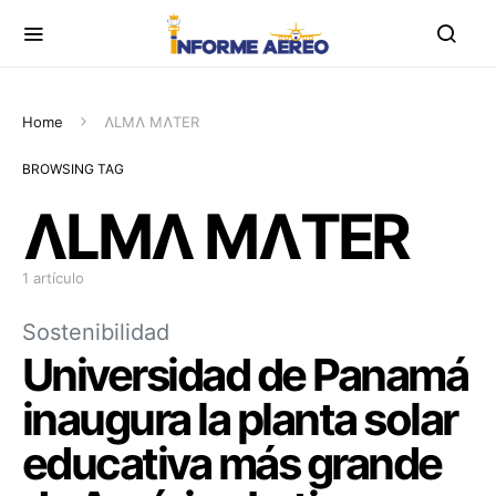
Home
ɅLMɅ MɅTER
BROWSING TAG
ɅLMɅ MɅTER
1 artículo
Sostenibilidad
Universidad de Panamá
inaugura la planta solar
educativa más grande