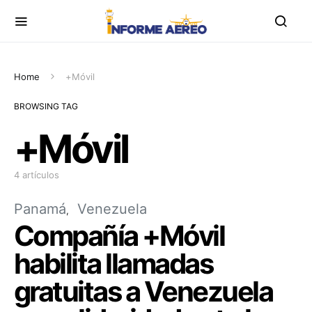
Home
+Móvil
BROWSING TAG
+Móvil
4 artículos
Panamá
Venezuela
Compañía +Móvil
habilita llamadas
gratuitas a Venezuela