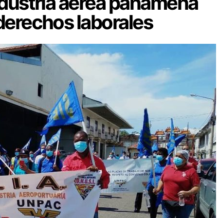
ndustria aérea panameña
derechos laborales