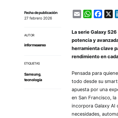
Email
Whats
Fac
Fecha de publicación
27 febrero 2026
La serie Galaxy S26
AUTOR
potencia y avanzada
informeaereo
herramienta clave pa
rendimiento en cada
ETIQUETAS
Pensada para quienes
Samsung
,
tecnología
todo desde su smart
apuesta por una expe
en San Francisco, la
incorpora Galaxy AI 
necesidades, automat