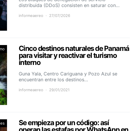
distribuida (DDoS) consisten en saturar con…
informeaereo
27/07/2026
Cinco destinos naturales de Panamá
smo
para visitar y reactivar el turismo
interno
Guna Yala, Centro Cariguana y Pozo Azul se
encuentran entre los destinos…
informeaereo
29/01/2021
Se empieza por un código: así
jes
operan las estafas por WhatsApp en