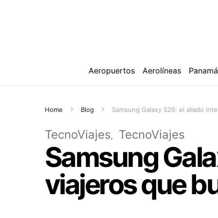
Aeropuertos
Aerolíneas
Panam
Home
Blog
Samsung Galaxy S26: el aliado inte
TecnoViajes
TecnoViajes
Samsung Galaxy
viajeros que b