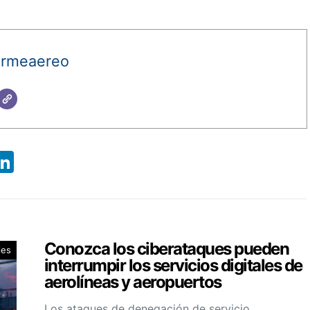
ormeaereo
App
ebook
X
LinkedIn
Conozca los ciberataques pueden
jes
interrumpir los servicios digitales de
aerolíneas y aeropuertos
Los ataques de denegación de servicio