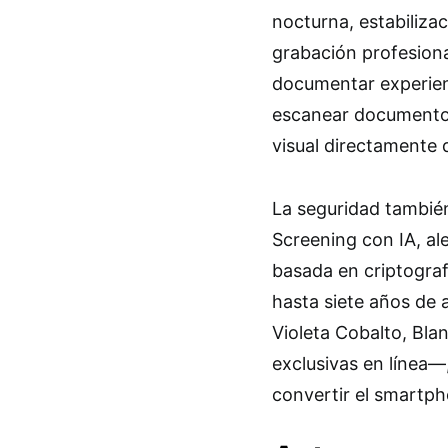
nocturna, estabiliza
grabación profesional
documentar experienc
escanear documentos
visual directamente d
La seguridad tambié
Screening con IA, al
basada en criptogra
hasta siete años de 
Violeta Cobalto, Bl
exclusivas en línea—,
convertir el smartph