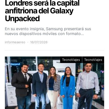
Londres será la capital
anfitriona del Galaxy
Unpacked
En su evento insignia, Samsung presentará sus
nuevos dispositivos móviles con formato…
informeaereo
16/07/2026
TecnoViajes
TecnoViajes