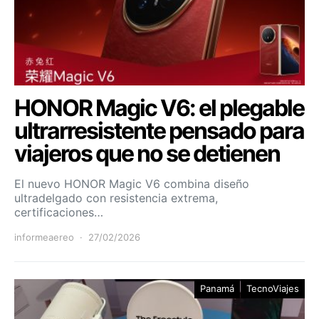
HONOR Magic V6: el plegable
ultrarresistente pensado para
viajeros que no se detienen
El nuevo HONOR Magic V6 combina diseño
ultradelgado con resistencia extrema,
certificaciones…
informeaereo
27/02/2026
Panamá
TecnoViajes