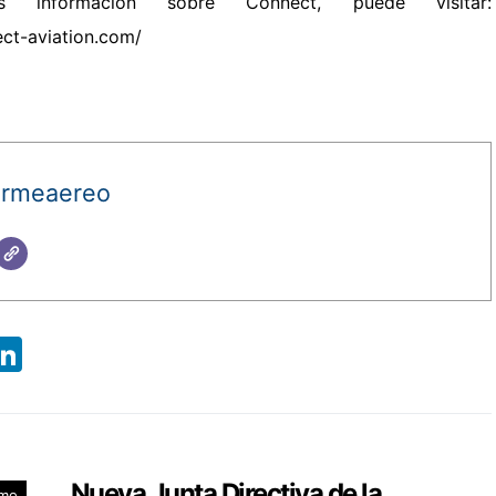
 información sobre Connect, puede visitar:
ct-aviation.com/
ormeaereo
App
ebook
X
LinkedIn
Nueva Junta Directiva de la
smo