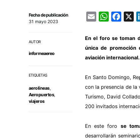
Email
Whats
Fac
Fecha de publicación
31 mayo 2023
En el foro se toman d
AUTOR
única de promoción 
informeaereo
aviación internacional.
ETIQUETAS
En Santo Domingo, Re
con la presencia de la 
aerolíneas
,
Aeropuertos
,
Turismo, David Collad
viajeros
200 invitados internaci
En este foro
se toma
desarrollarán seminari