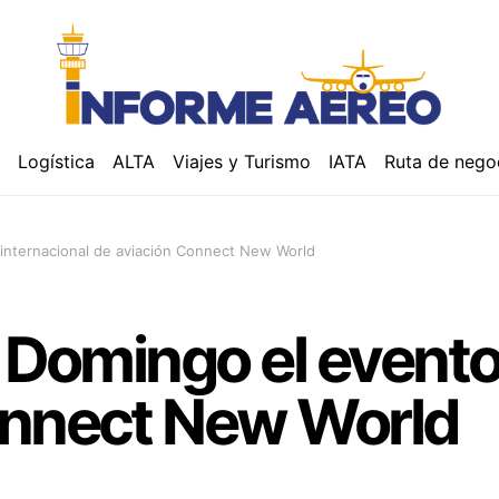
á
Logística
ALTA
Viajes y Turismo
IATA
Ruta de nego
 internacional de aviación Connect New World
o Domingo el evento
onnect New World