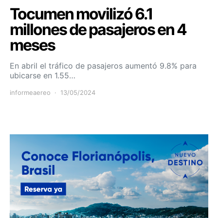
Tocumen movilizó 6.1
millones de pasajeros en 4
meses
En abril el tráfico de pasajeros aumentó 9.8% para
ubicarse en 1.55…
informeaereo
13/05/2024