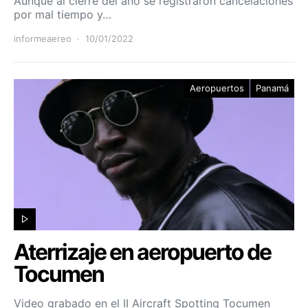
Aunque al cierre del año se registraron cancelaciones
por mal tiempo y…
informeaereo
10/01/2022
Aeropuertos
Panamá
Aterrizaje en aeropuerto de
Tocumen
Video grabado en el II Aircraft Spotting Tocumen