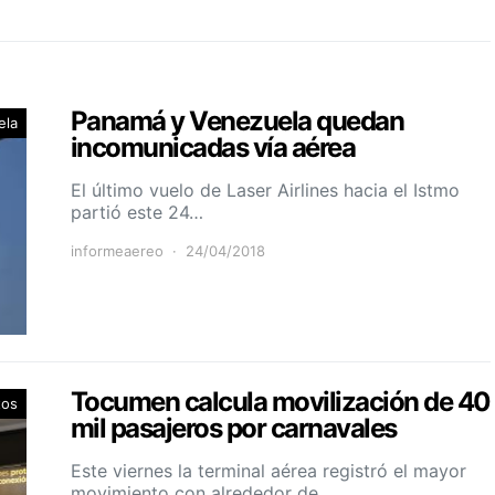
Panamá y Venezuela quedan
ela
incomunicadas vía aérea
El último vuelo de Laser Airlines hacia el Istmo
partió este 24…
informeaereo
24/04/2018
Tocumen calcula movilización de 40
tos
mil pasajeros por carnavales
Este viernes la terminal aérea registró el mayor
movimiento con alrededor de…