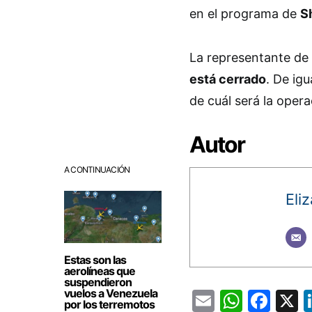
en el programa de
S
La representante de
está cerrado
. De ig
de cuál será la oper
Autor
A CONTINUACIÓN
Eli
Estas son las
aerolíneas que
suspendieron
vuelos a Venezuela
Email
Whats
Fac
por los terremotos