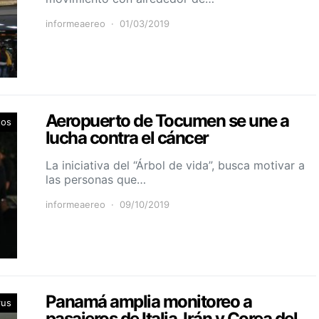
informeaereo
01/03/2019
Aeropuerto de Tocumen se une a
tos
lucha contra el cáncer
La iniciativa del “Árbol de vida”, busca motivar a
las personas que…
informeaereo
09/10/2019
Panamá amplia monitoreo a
rus
pasajeros de Italia, Irán y Corea del