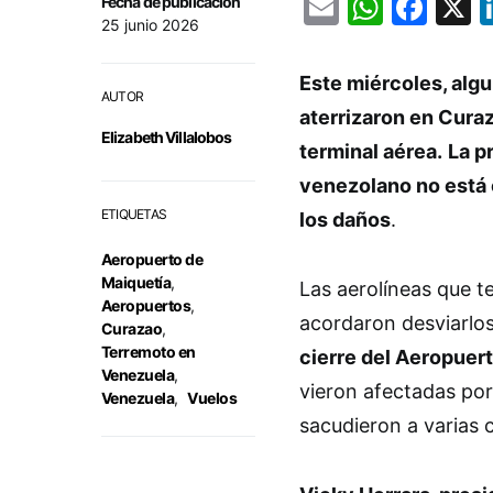
Email
Whats
Fac
Fecha de publicación
25 junio 2026
Este miércoles, alg
AUTOR
aterrizaron en Curaz
Elizabeth Villalobos
terminal aérea.
La p
venezolano no está 
ETIQUETAS
los daños
.
Aeropuerto de
Maiquetía
,
Las aerolíneas que t
Aeropuertos
,
acordaron desviarlos
Curazao
,
Terremoto en
cierre del Aeropuert
Venezuela
,
vieron afectadas por
Venezuela
,
Vuelos
sacudieron a varias 