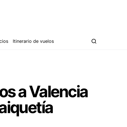
cios
Itinerario de vuelos
os a Valencia
aiquetía