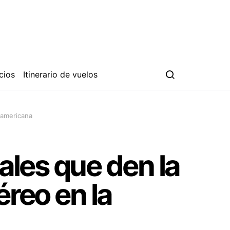
cios
Itinerario de vuelos
noamericana
rales que den la
éreo en la