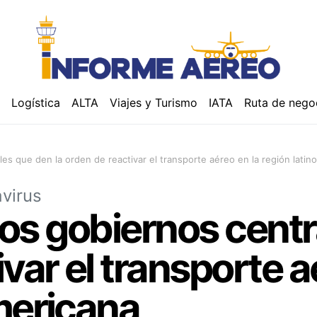
á
Logística
ALTA
Viajes y Turismo
IATA
Ruta de nego
ales que den la orden de reactivar el transporte aéreo en la región lati
virus
 los gobiernos cent
var el transporte a
mericana