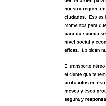
den la orden para r
nuestra región, en
ciudades.
Eso es l
momentos para que 
para que pueda ser
nivel social y ec
eficaz
. Lo piden nu
El transporte aére
eficiente que tene
protocolos en es
meses y esos prot
segura y responsa