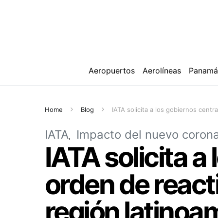
Aeropuertos
Aerolíneas
Panam
Home
Blog
IATA solicita a los gobiernos centr
IATA
Impacto del nuevo corona
IATA solicita a
orden de reacti
región latinoa