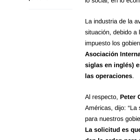
lo social, en lo eco
La industria de la a
situación, debido a 
impuesto los gobie
Asociación Intern
siglas en inglés) e
las operaciones
.
Al respecto,
Peter 
Américas, dijo:
“La 
para nuestros gobie
La solicitud es qu