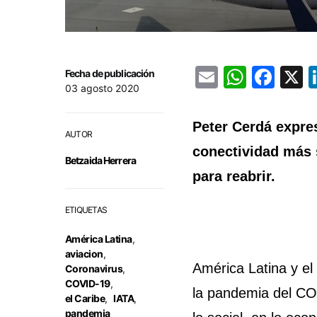
Email
Whats
Fac
Fecha de publicación
03 agosto 2020
Peter Cerdá expres
AUTOR
conectividad más 
Betzaida Herrera
para reabrir.
ETIQUETAS
América Latina
,
aviacion
,
América Latina y el
Coronavirus
,
COVID-19
,
la pandemia del COV
el Caribe
,
IATA
,
pandemia