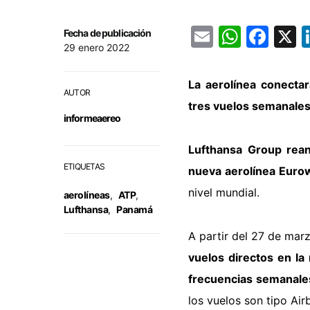
Email
Whats
Fac
Fecha de publicación
29 enero 2022
La aerolínea conectar
AUTOR
tres vuelos semanales
informeaereo
Lufthansa Group rea
ETIQUETAS
nueva aerolínea Euro
nivel mundial.
aerolíneas
,
ATP
,
Lufthansa
,
Panamá
A partir del 27 de mar
vuelos directos en la
frecuencias semanale
los vuelos son tipo Air