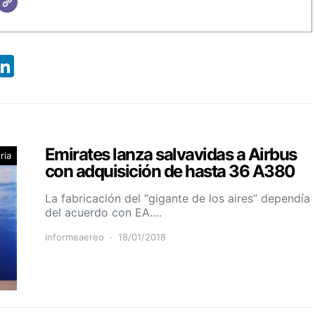
App
ebook
X
LinkedIn
Emirates lanza salvavidas a Airbus
ria
con adquisición de hasta 36 A380
La fabricación del “gigante de los aires” dependía
del acuerdo con EA.…
informeaereo
18/01/2018