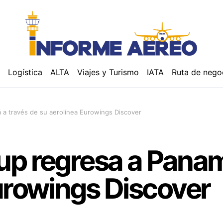
á
Logística
ALTA
Viajes y Turismo
IATA
Ruta de nego
a través de su aerolínea Eurowings Discover
up regresa a Panam
urowings Discover