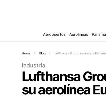
Aeropuertos
Aerolíneas
Panam
Home
Blog
Lufthansa Group regresa a Panamá 
Industria
Lufthansa Gro
su aerolínea E