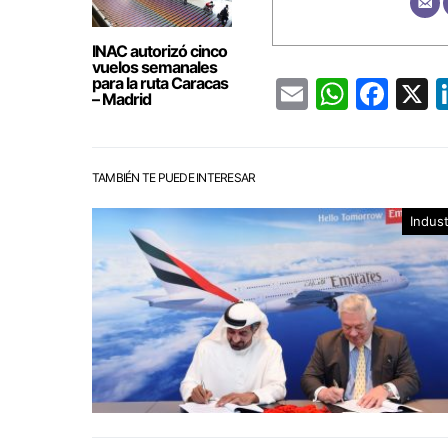
INAC autorizó cinco
vuelos semanales
para la ruta Caracas
Email
Whats
Fac
– Madrid
TAMBIÉN TE PUEDE INTERESAR
Indust