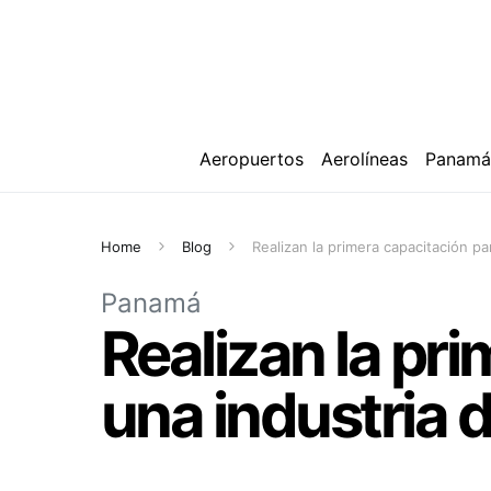
Aeropuertos
Aerolíneas
Panam
Home
Blog
Realizan la primera capacitación p
Panamá
Realizan la pr
una industria 