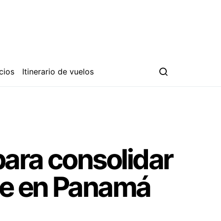
cios
Itinerario de vuelos
para consolidar
ble en Panamá