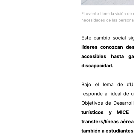
El evento tiene la visión de
necesidades de las persona
Este cambio social si
líderes conozcan
des
accesibles hasta g
discapacidad.
Bajo el lema de #Una
responde al ideal de
u
Objetivos de Desarrol
turísticos y MICE 
transfers/líneas aér
también a estudiantes 