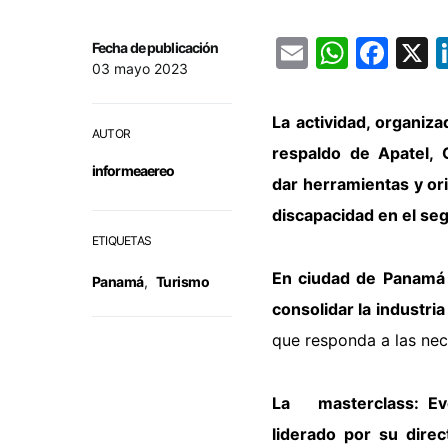
Email
Whats
Fac
Fecha de publicación
03 mayo 2023
La actividad, organiz
AUTOR
respaldo de Apatel, 
informeaereo
dar herramientas y or
discapacidad en el se
ETIQUETAS
En ciudad de Panamá s
Panamá
,
Turismo
consolidar la industri
que responda
a las ne
La masterclass: Ev
liderado por su dire