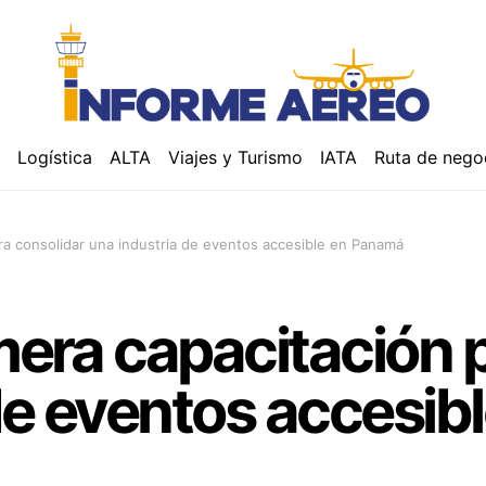
á
Logística
ALTA
Viajes y Turismo
IATA
Ruta de nego
ara consolidar una industria de eventos accesible en Panamá
imera capacitación 
de eventos accesi