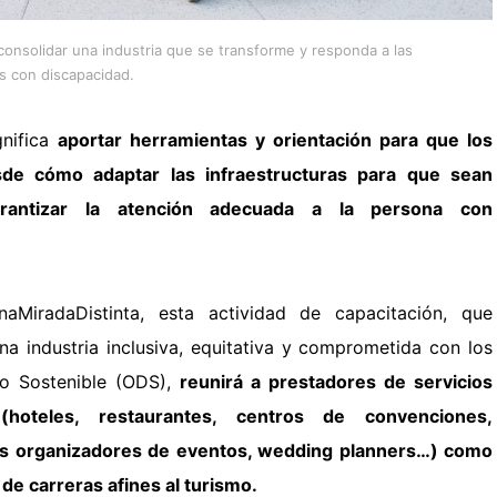
 consolidar una industria que se transforme y responda a las
s con discapacidad.
gnifica
aportar herramientas y orientación para que los
de cómo adaptar las infraestructuras para que sean
arantizar la atención
adecuada a la persona con
MiradaDistinta, esta actividad de capacitación, que
na industria inclusiva, equitativa y comprometida con los
lo Sostenible
(ODS),
reunirá a prestadores de servicios
(hoteles, restaurantes, centros de
convenciones,
eas organizadores de eventos, wedding planners…) como
de carreras afines al turismo.