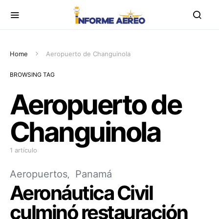
Home
Aeropuerto de Changuinola
BROWSING TAG
Aeropuerto de
Changuinola
1 artículo
Aeropuertos
Panamá
Aeronáutica Civil
culminó restauración