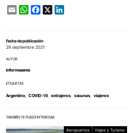
Email
WhatsApp
Facebook
X
LinkedIn
Fecha de publicación
29 septiembre 2021
AUTOR
informeaereo
ETIQUETAS
Argentino
,
COVID-19
,
extrajeros
,
vacunas
,
viajeros
TAMBIÉN TE PUEDE INTERESAR
Aeropuertos
Viajes y Turismo