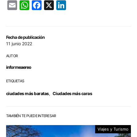
Email
WhatsApp
Facebook
X
LinkedIn
Fecha de publicación
11 junio 2022
AUTOR
informeaereo
ETIQUETAS
ciudades más baratas
,
Ciudades más caras
TAMBIÉN TE PUEDE INTERESAR
Viajes y Turismo