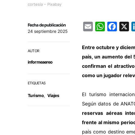
cortesía – Pixabay
Email
Whats
Fac
Fecha de publicación
24 septiembre 2025
Entre octubre y dicie
AUTOR
país
, un aumento del 5
informeaereo
confirman el atractiv
como un jugador releva
ETIQUETAS
El turismo internacio
Turismo
,
Viajes
Según datos de ANAT
reservas aéreas inte
frente al mismo perio
país como destino emer