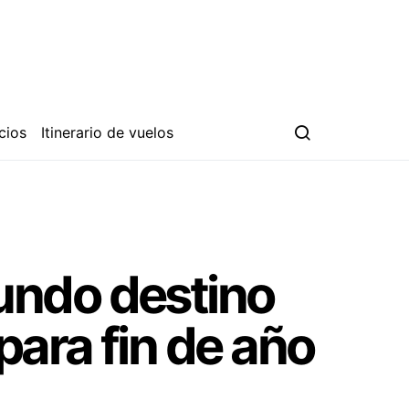
cios
Itinerario de vuelos
undo destino
ara fin de año