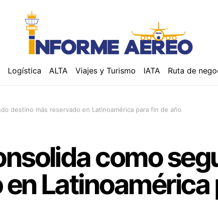
á
Logística
ALTA
Viajes y Turismo
IATA
Ruta de nego
do destino más reservado en Latinoamérica para fin de año
onsolida como seg
en Latinoamérica p