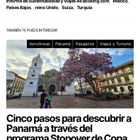
Informe de Sustentabilidad y Viajes de Booking.com
,
México
,
Países Bajos
,
reino Unido
,
Suiza
,
Turquía
TAMBIÉN TE PUEDE INTERESAR
Aerolíneas
Panamá
Pasajeros
Viajes y Turismo
Cinco pasos para descubrir a
Panamá a través del
programa Stopover de Copa