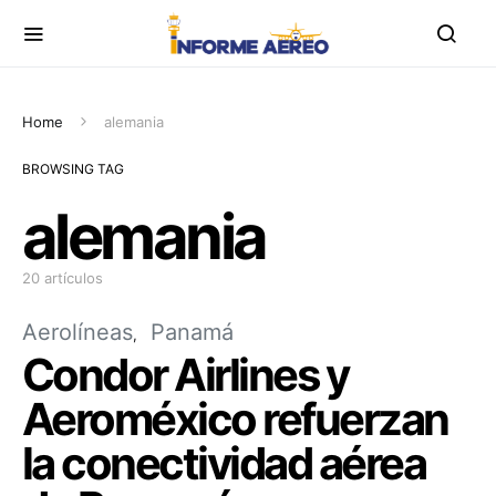
Home
alemania
BROWSING TAG
alemania
20 artículos
Aerolíneas
Panamá
Condor Airlines y
Aeroméxico refuerzan
la conectividad aérea