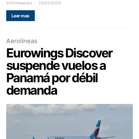
informeaereo
23/01/2024
Leer mas
Aerolíneas
Eurowings Discover
suspende vuelos a
Panamá por débil
demanda