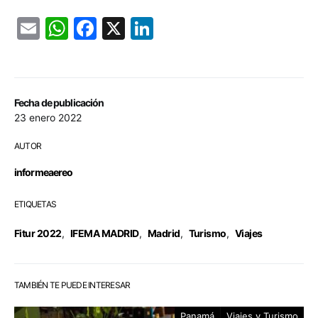
Email
WhatsApp
Facebook
X
LinkedIn
Fecha de publicación
23 enero 2022
AUTOR
informeaereo
ETIQUETAS
Fitur 2022
,
IFEMA MADRID
,
Madrid
,
Turismo
,
Viajes
TAMBIÉN TE PUEDE INTERESAR
Panamá
Viajes y Turismo