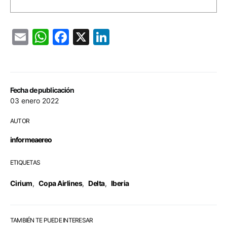
Email
WhatsApp
Facebook
X
LinkedIn
Fecha de publicación
03 enero 2022
AUTOR
informeaereo
ETIQUETAS
Cirium
,
Copa Airlines
,
Delta
,
Iberia
TAMBIÉN TE PUEDE INTERESAR