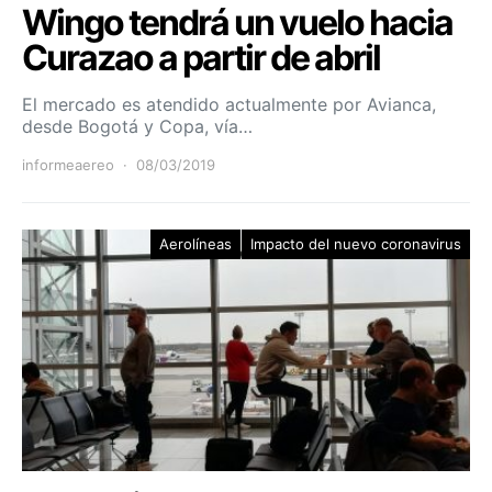
Wingo tendrá un vuelo hacia
Curazao a partir de abril
El mercado es atendido actualmente por Avianca,
desde Bogotá y Copa, vía…
informeaereo
08/03/2019
Aerolíneas
Impacto del nuevo coronavirus