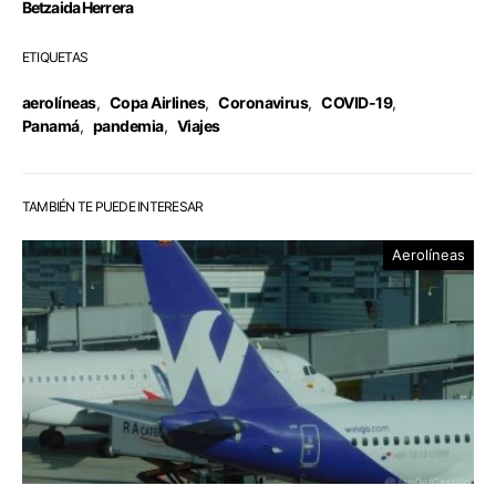
Betzaida Herrera
ETIQUETAS
aerolíneas
,
Copa Airlines
,
Coronavirus
,
COVID-19
,
Panamá
,
pandemia
,
Viajes
TAMBIÉN TE PUEDE INTERESAR
Aerolíneas