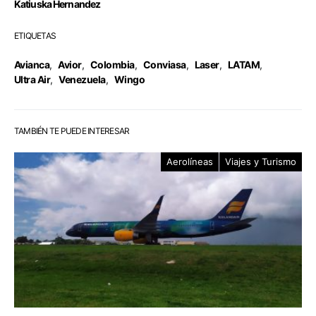
Katiuska Hernandez
ETIQUETAS
Avianca
,
Avior
,
Colombia
,
Conviasa
,
Laser
,
LATAM
,
Ultra Air
,
Venezuela
,
Wingo
TAMBIÉN TE PUEDE INTERESAR
Aerolíneas
Viajes y Turismo