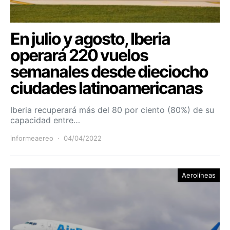
En julio y agosto, Iberia
operará 220 vuelos
semanales desde dieciocho
ciudades latinoamericanas
Iberia recuperará más del 80 por ciento (80%) de su
capacidad entre…
informeaereo
04/04/2022
Aerolíneas