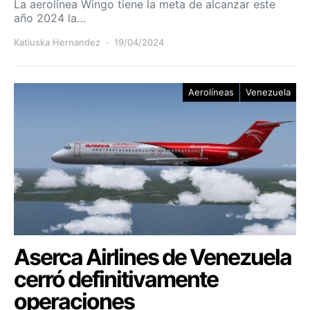
La aerolínea Wingo tiene la meta de alcanzar este
año 2024 la…
Katiuska Hernandez
19/04/2024
Aerolíneas
Venezuela
Aserca Airlines de Venezuela
cerró definitivamente
operaciones