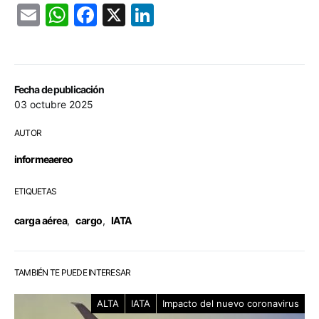
Email
WhatsApp
Facebook
X
LinkedIn
Fecha de publicación
03 octubre 2025
AUTOR
informeaereo
ETIQUETAS
carga aérea
,
cargo
,
IATA
TAMBIÉN TE PUEDE INTERESAR
ALTA
IATA
Impacto del nuevo coronavirus