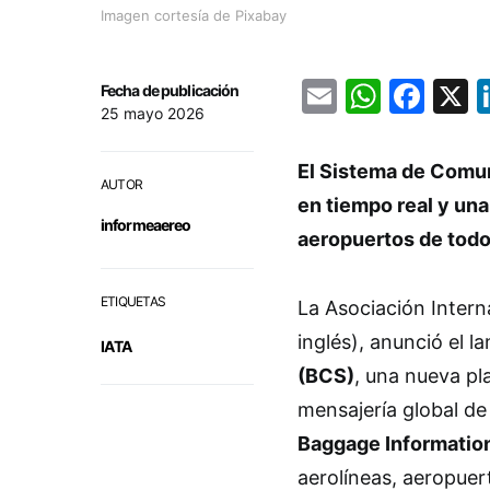
Imagen cortesía de Pixabay
Email
Whats
Fac
Fecha de publicación
25 mayo 2026
El Sistema de Comun
AUTOR
en tiempo real y una
informeaereo
aeropuertos de todo
ETIQUETAS
La Asociación Intern
inglés), anunció el 
IATA
(BCS)
, una nueva pl
mensajería global de
Baggage Informatio
aerolíneas, aeropuer