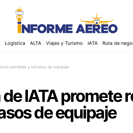
á
Logística
ALTA
Viajes y Turismo
IATA
Ruta de nego
ucir pérdidas y retrasos de equipaje
 de IATA promete r
rasos de equipaje