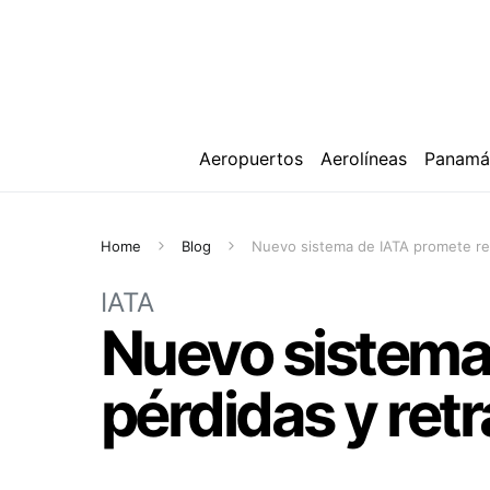
Aeropuertos
Aerolíneas
Panam
Home
Blog
Nuevo sistema de IATA promete red
IATA
Nuevo sistema
pérdidas y ret