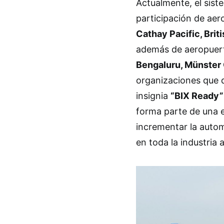
Actualmente, el sist
participación de ae
Cathay Pacific, Brit
además de aeropue
Bengaluru, Münster 
organizaciones que d
insignia
“BIX Ready”
forma parte de una e
incrementar la autom
en toda la industria 