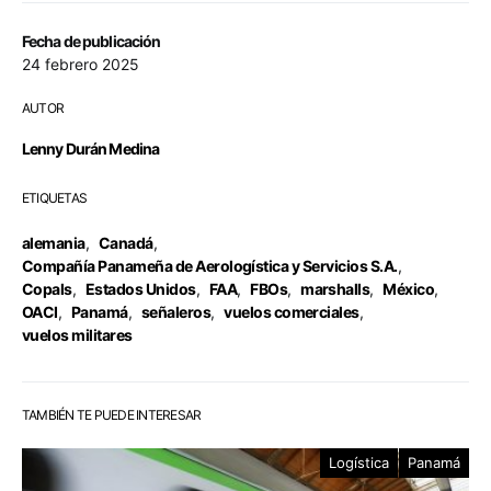
Fecha de publicación
24 febrero 2025
AUTOR
Lenny Durán Medina
ETIQUETAS
alemania
,
Canadá
,
Compañía Panameña de Aerologística y Servicios S.A.
,
Copals
,
Estados Unidos
,
FAA
,
FBOs
,
marshalls
,
México
,
OACI
,
Panamá
,
señaleros
,
vuelos comerciales
,
vuelos militares
TAMBIÉN TE PUEDE INTERESAR
Logística
Panamá